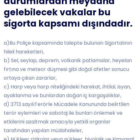
durumlardan meydana
gelebilecek vakalar bu
sigorta kapsamı dışındadır.
a)Bu Poliçe kapsamında talepte bulunan Sigortalının
hileli hareketleri,
b) Sel, seylap, deprem, volkanik patlamalar, heyelan
fırtına ve meteor düşmesi gibi doğal afetler sonucu
ortaya çıkan zararlar,
c) Harp veya harp niteliğindeki harekat, ihtilal, isyan,
ayaklanma ve bunlardan doğan iç kargaşalıklar,
d) 3713 sayılıTerörle Mücadele Kanununda belirtilen
terör eylemleri ve sabotaj ile bunları önlemek ve
etkilerini azaltmak amacıyla yetkili organlar
tarafından yapılan müdahaleler,
e) Nükleer rizikolar veya nükleer, biyolojik ve kimyasal