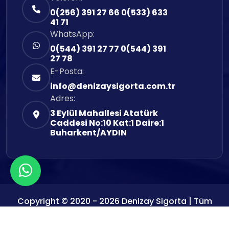
0(256) 391 27 66
0(533) 633
41 71
WhatsApp:
0(544) 391 27 77
0(544) 391
27 78
E-Posta:
info@denizaysigorta.com.tr
Adres:
3 Eylül Mahallesi Atatürk
Caddesi No:10 Kat:1 Daire:1
Buharkent/AYDIN
Copyright © 2020 - 2026 Denizay Sigorta | Tüm
Hakları Saklıdır.